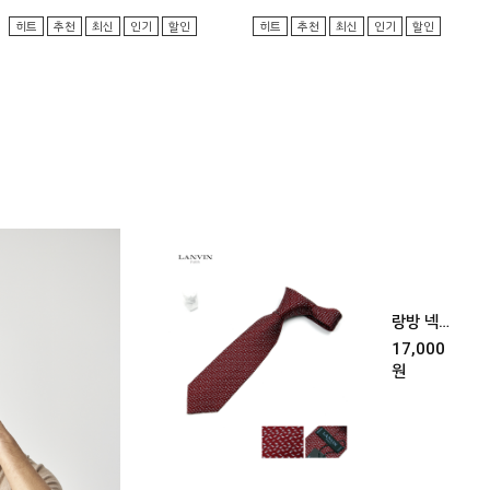
히트
추천
최신
인기
할인
히트
추천
최신
인기
할인
랑방 넥타
이 [다크
17,000
레드]
원