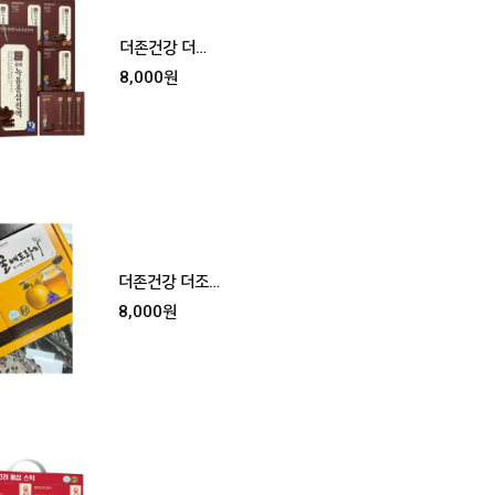
더존건강 더조
은 명품 황제 녹
8,000원
용홍삼진액
더존건강 더조
은 꿀 배도라지
8,000원
콜라겐 스틱