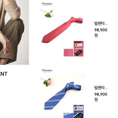
발렌타인
넥타이 -
98,900
레드
원
ENT
발렌타인
넥타이
98,900
[블루]
원