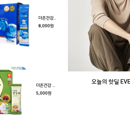
더존건강
더조은 생
8,000원
유산균
오늘의 핫딜 EV
더존건강 더
조은 생강차
5,000원
대용량