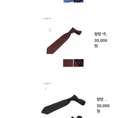
랑방 넥타
이 [다크
30,000
레드]
원
랑방 넥
타이 (블
30,000
랙)
원