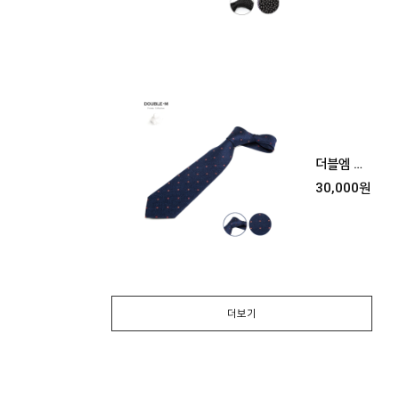
더블엠 넥
타이 [다크
30,000원
블루]
더보기