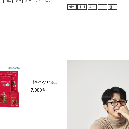
히트
추천
최신
인기
할인
히트
추천
최신
인기
할인
더존건강 더조
은 NFC 착즙
7,000원
100% 석류즙