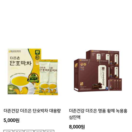
더존건강 더조은 단호박차 대용량
더존건강 더조은 명품 황제 녹용홍
삼진액
5,000원
8,000원