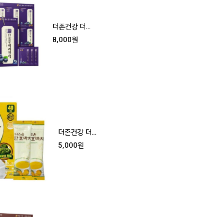
더존건강 더조
은 명품 황제 블
8,000원
루베리진액
더존건강 더
조은 단호박
5,000원
차 대용량