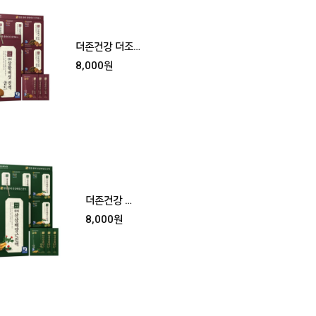
더존건강 더조
은 명품 상황버
8,000원
섯 진액 골드
더존건강 더
조은 산삼배
8,000원
양근진액