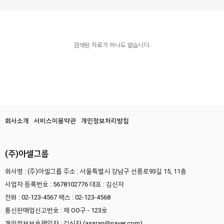
검색된 자료가 하나도 없습니다.
회사소개
서비스이용약관
개인정보처리방침
(주)아셀그룹
회사명 : (주)아셀그룹
주소 : 서울특별시 강남구 선릉로93길 15, 11층
사업자 등록번호 : 5678102776
대표 : 김신자
전화 : 02-123-4567
팩스 : 02-123-4568
통신판매업신고번호 : 제 OO구 - 123호
개인정보보호책임자 : 김신자 (assran@naver.com)